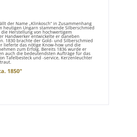
ällt der Name „Klinkosch“ in Zusammenhang
dem heutigen Ungarn stammende Silberschmied
uf die Herstellung von hochwertigem
erter Handwerker entwickelte er daneben
en. 1830 brachte der Gold- und Silberschmied
er lieferte das nötige Know-how und die
rnehmen zum Erfolg. Bereits 1836 wurde er
len auch die bedeutendsten Aufträge für das
n Tafelbesteck und -service, Kerzenleuchter
traut.
a. 1850"