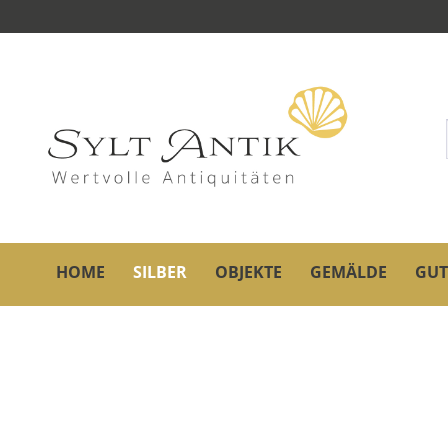
HOME
SILBER
OBJEKTE
GEMÄLDE
GUT
Übersicht
Silber
Stefan Mayerhofer & Carl 