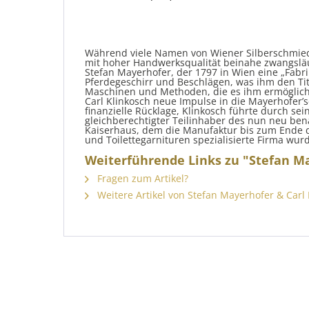
Während viele Namen von Wiener Silberschmied
mit hoher Handwerksqualität beinahe zwangslä
Stefan Mayerhofer, der 1797 in Wien eine „Fabri
Pferdegeschirr und Beschlägen, was ihm den Tite
Maschinen und Methoden, die es ihm ermöglichte
Carl Klinkosch neue Impulse in die Mayerhofer’s
finanzielle Rücklage, Klinkosch führte durch s
gleichberechtigter Teilinhaber des nun neu ben
Kaiserhaus, dem die Manufaktur bis zum Ende de
und Toilettegarnituren spezialisierte Firma wurd
Weiterführende Links zu "Stefan Ma
Fragen zum Artikel?
Weitere Artikel von Stefan Mayerhofer & Carl 