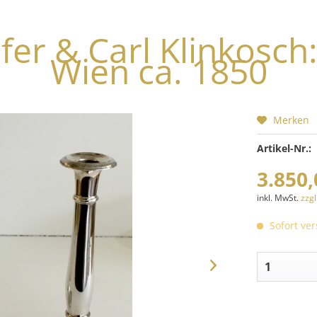
er & Carl Klinkosch
Wien ca. 1850
Merken
Artikel-Nr.:
3.850,
inkl. MwSt.
zzg
Sofort ver