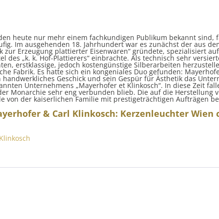
en heute nur mehr einem fachkundigen Publikum bekannt sind, f
ufig. Im ausgehenden 18. Jahrhundert war es zunächst der aus 
k zur Erzeugung plattierter Eisenwaren“ gründete, spezialisiert a
l des „k. k. Hof-Plattierers“ einbrachte. Als technisch sehr versi
n, erstklassige, jedoch kostengünstige Silberarbeiten herzustell
che Fabrik. Es hatte sich ein kongeniales Duo gefunden: Mayerhof
ein handwerkliches Geschick und sein Gespür für Ästhetik das Unte
annten Unternehmens „Mayerhofer et Klinkosch“. In diese Zeit fal
r Monarchie sehr eng verbunden blieb. Die auf die Herstellung vo
e von der kaiserlichen Familie mit prestigeträchtigen Aufträgen be
yerhofer & Carl Klinkosch: Kerzenleuchter Wien c
Klinkosch