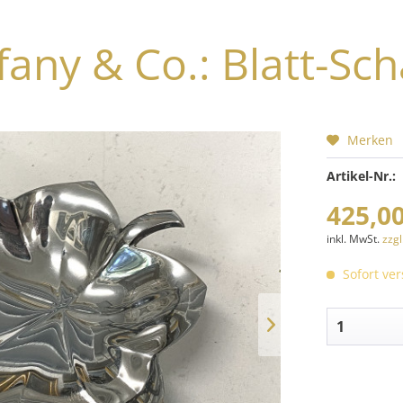
ffany & Co.: Blatt-Sch
Merken
Artikel-Nr.:
425,00
inkl. MwSt.
zzg
Sofort ver