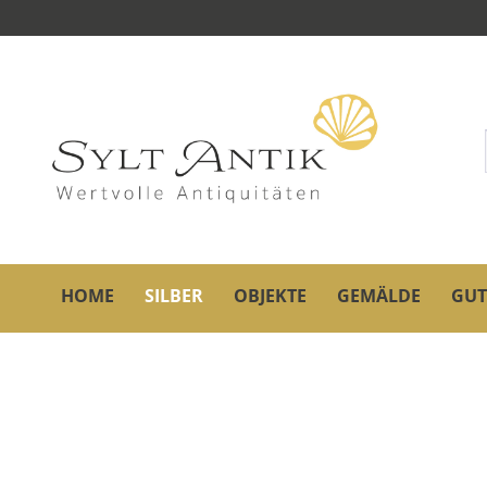
HOME
SILBER
OBJEKTE
GEMÄLDE
GUT
Übersicht
Silber
Tiffany & Co.