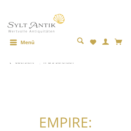
Menü
Übersicht
W & S Sörensen
EMPIRE: