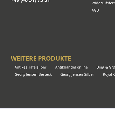
+49 (46 51) 73 31
Widerrufsfor
AGB
WEITERE PRODUKTE
Antikes Tafelsilber
Antikhandel online
Bing & Grø
Georg Jensen Besteck
Georg Jensen Silber
Royal 