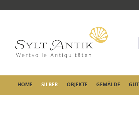
HOME
SILBER
OBJEKTE
GEMÄLDE
GUT
Übersicht
Silber
W & S Sörensen