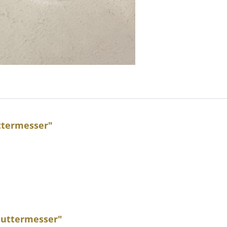
ttermesser"
Buttermesser"